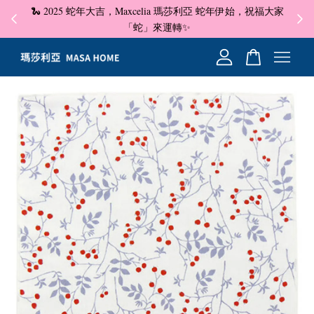
🐍 2025 蛇年大吉，Maxcelia 瑪莎利亞 蛇年伊始，祝福大家
✦ 即
☺
「蛇」來運轉✨
您的購物車目前還是空的。
繼續購物