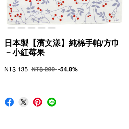
日本製【濱文漾】純棉手帕/方巾
－小紅莓果
NT$ 135
NT$ 299
-54.8%