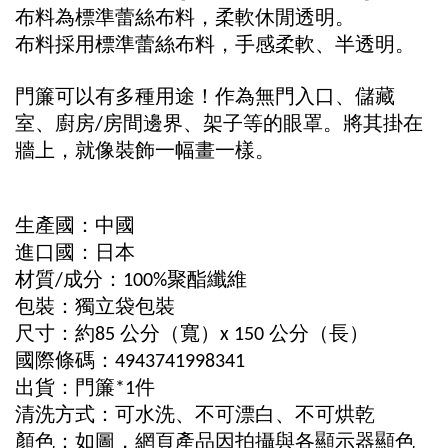
布料為標準蕾絲布料，柔軟休閒透明。
布料採用標準蕾絲布料，手感柔軟、半透明。
門簾可以有多種用途！作為無門入口、儲藏
室、廚房
房間邊界、架子等的眼罩。將其掛在
/
牆上，就像裝飾一幅畫一樣。
生產國：中國
進口國：日本
材質
成分：
聚酯纖維
/
100%
包裝：獨立袋包裝
尺寸：約
公分（寬）
公分（長）
85
x 150
國際條碼：
4943741998341
出貨：門簾
件
*1
清洗方式：可水洗、不可漂白、不可烘乾
顏色：如圖，網頁產品因拍攝與各顯示器顯色