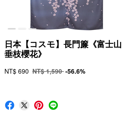
日本【コスモ】長門簾《富士山
垂枝櫻花》
NT$ 690
NT$ 1,590
-56.6%