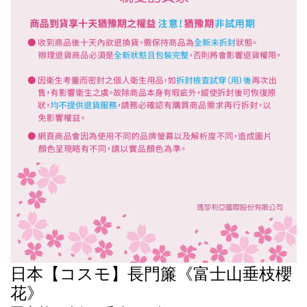
日本【コスモ】長門簾《富士山垂枝櫻
花》