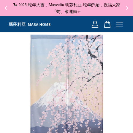
🐍 2025 蛇年大吉，Maxcelia 瑪莎利亞 蛇年伊始，祝福大家
✦ 即
☺
「蛇」來運轉✨
您的購物車目前還是空的。
繼續購物