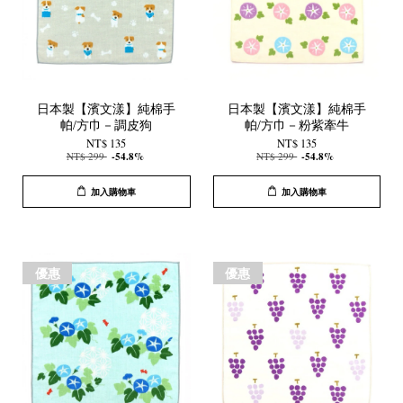
日本製【濱文漾】純棉手
日本製【濱文漾】純棉手
帕/方巾－調皮狗
帕/方巾－粉紫牽牛
NT$ 135
NT$ 135
NT$ 299
-54.8%
NT$ 299
-54.8%
加入購物車
加入購物車
優惠
優惠