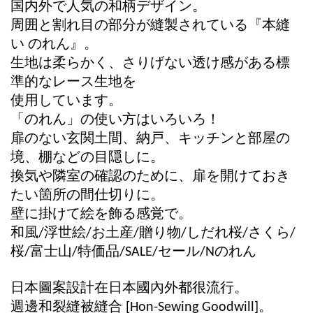
国内外で人気の和柄デザイン。
周囲と割れ目の部分が縫製されている『本縫
い
のれん』。
生地は柔らかく、さりげない透け感がある標
準的なレース生地を
使用しています。
「のれん」の使い方はいろいろ！
扉のない玄関土間、納戸、キッチンと部屋の
境、棚などの目隠しに。
換気や隣室の確認のために、扉を開けておき
たい箇所の間仕切りに。
壁に掛けて絵を飾る感覚で。
和風
浮世絵
お土産
贈り物
しだれ桜
さくら
/
/
/
/
/
/
桜
富士山
特価品
セール
のれん
/
/
/SALE/
/N
日本圖案設計在日本國內外都很流行。
週邊和裂縫被縫合
。
[Hon-Sewing Goodwill]