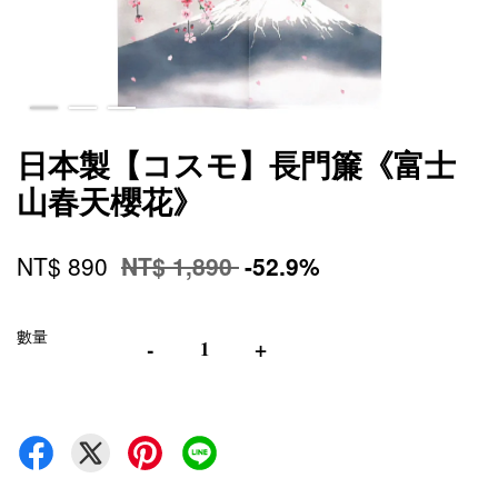
日本製【コスモ】長門簾《富士
山春天櫻花》
NT$ 890
NT$ 1,890
-52.9%
數量
-
+