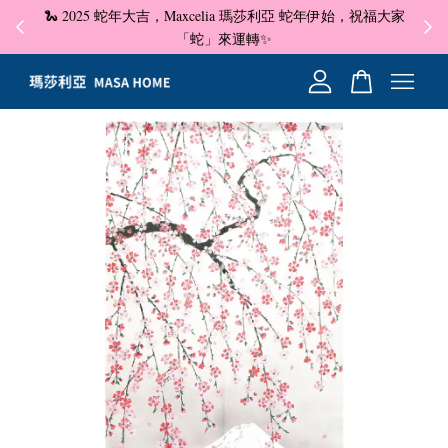
🐍 2025 蛇年大吉，Maxcelia 瑪莎利亞 蛇年伊始，祝福大家
✦ 即
☺
「蛇」來運轉✨
您的購物車目前還是空的。
繼續購物