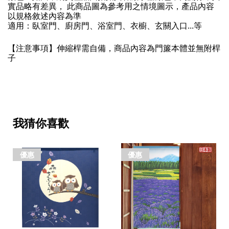
實品略有差異， 此商品圖為參考用之情境圖示，產品內容
以規格敘述內容為準
適用：臥室門、廚房門、浴室門、衣櫥、玄關入口...等
【注意事項】伸縮桿需自備，商品內容為門簾本體並無附桿
子
我猜你喜歡
優惠
優惠