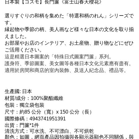
日本製【コスモ】長門簾《富士山春天櫻花》
選りすぐりの和柄を集めた「特選和柄のれん」シリーズで
す。
縁起物や季節の柄、美人画など様々な日本の文化を取り揃
えました。
お部屋やお店のインテリア、お土産物、贈り物などにぜひ
ご活用ください。
這是精選日本圖案的「特殊日式圖案門簾」系列。
護身符、季節圖案、美女圖等各種日本文化元素應有盡有。
適用於房間和商店的室內裝飾、及送人紀念品、禮品等。
生產國: 日本
材質/成分：100%聚酯纖維
包裝：獨立袋包裝
尺寸：約85 公分（寬）x 150 公分（長）
國際條碼：
4943741951391
出貨：門簾*1件
清洗方式：可水洗、不可漂白、不可烘乾
顏色：如圖，網頁產品因拍攝與各顯示器顯色不同關係，與