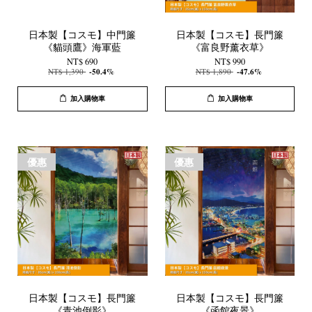
日本製【コスモ】中門簾
日本製【コスモ】長門簾
《貓頭鷹》海軍藍
《富良野薰衣草》
NT$ 690
NT$ 990
NT$ 1,390
-50.4%
NT$ 1,890
-47.6%
加入購物車
加入購物車
優惠
優惠
日本製【コスモ】長門簾
日本製【コスモ】長門簾
《青池倒影》
《函館夜景》