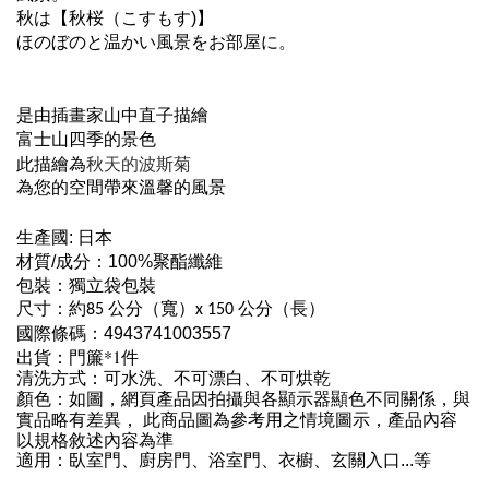
秋は【秋桜（こすもす)】
ほのぼのと温かい風景をお部屋に。
是由插畫家山中直子描繪
富士山四季的景色
此描繪為
秋天的波斯菊
為您的空間帶來溫馨的風景
生產國: 日本
材質/成分：100%聚酯纖維
包裝：獨立袋包裝
尺寸：約85 公分（寬）x 150 公分（長）
國際條碼：4943741003557
出貨：門簾*1件
清洗方式：可水洗、不可漂白、不可烘乾
顏色：如圖，網頁產品因拍攝與各顯示器顯色不同關係，與
實品略有差異， 此商品圖為參考用之情境圖示，產品內容
以規格敘述內容為準
適用：臥室門、廚房門、浴室門、衣櫥、玄關入口...等