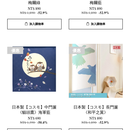
梅爾綠
梅爾藍
NT$ 890
NT$ 890
NT$ 1,890
-52.9%
NT$ 1,890
-52.9%
加入購物車
加入購物車
優惠
優惠
日本製【コスモ】中門簾
日本製【コスモ】長門簾
《貓頭鷹》海軍藍
《和平之翼》
NT$ 690
NT$ 890
NT$ 1,390
-50.4%
NT$ 1,890
-52.9%