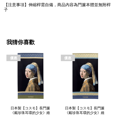
【注意事項】伸縮桿需自備，商品內容為門簾本體並無附桿
子
我猜你喜歡
優惠
優惠
日本製【コスモ】長門簾
日本製【コスモ】長門簾
《戴珍珠耳環的少女》維
《戴珍珠耳環的少女》維