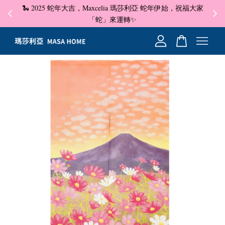
🐍 2025 蛇年大吉，Maxcelia 瑪莎利亞 蛇年伊始，祝福大家
✦ 即
☺
「蛇」來運轉✨
您的購物車目前還是空的。
繼續購物