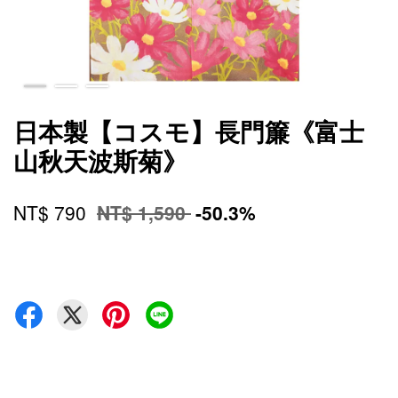
日本製【コスモ】長門簾《富士
山秋天波斯菊》
NT$ 790
NT$ 1,590
-50.3%