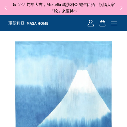
🐍 2025 蛇年大吉，Maxcelia 瑪莎利亞 蛇年伊始，祝福大家
✦ 即
☺
「蛇」來運轉✨
您的購物車目前還是空的。
繼續購物