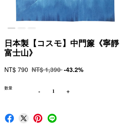
日本製【コスモ】中門簾《寧靜
富士山》
NT$ 790
NT$ 1,390
-43.2%
數量
-
+