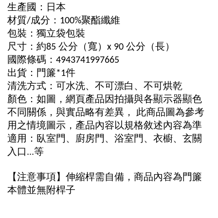
生產國：日本
材質
成分：
聚酯纖維
/
100%
包裝：獨立袋包裝
尺寸：約
公分（寬）
公分（長）
85
x 90
國際條碼：
4943741997665
出貨：門簾
件
*1
清洗方式：可水洗、不可漂白、不可烘乾
顏色：如圖，網頁產品因拍攝與各顯示器顯色
不同關係，與實品略有差異，
此商品圖為參考
用之情境圖示，產品內容以規格敘述內容為準
適用：臥室門、廚房門、浴室門、衣櫥、玄關
入口
等
...
【注意事項】伸縮桿需自備，商品內容為門簾
本體並無附桿子