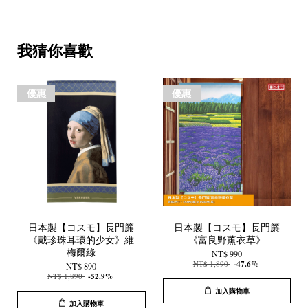
我猜你喜歡
優惠
優惠
日本製【コスモ】長門簾
日本製【コスモ】長門簾
《戴珍珠耳環的少女》維
《富良野薰衣草》
梅爾綠
NT$ 990
NT$ 1,890
-47.6%
NT$ 890
NT$ 1,890
-52.9%
加入購物車
加入購物車