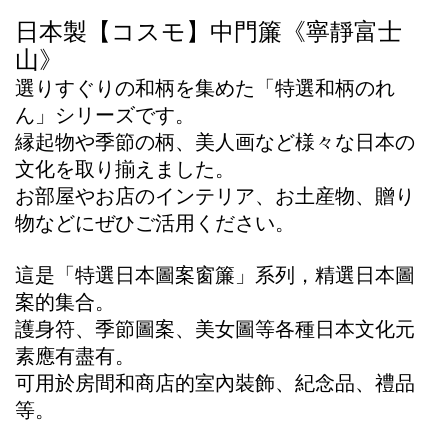
日本製【コスモ】中門簾《寧靜富士
山》
選りすぐりの和柄を集めた「特選和柄のれ
ん」シリーズです。
縁起物や季節の柄、美人画など様
々
な日本の
文化を取り揃えました。
お部屋やお店のインテリア、お土産物、贈り
物などにぜひご活用ください。
這是「特選日本圖案窗簾」系列，精選日本圖
案的集合。
護身符、季節圖案、美女圖等各種日本文化元
素應有盡有。
可用於房間和商店的室內裝飾、紀念品、禮品
等。