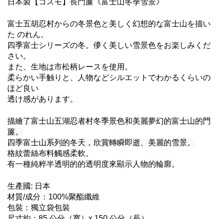
日本製【コスモ】長門簾《富士山冬季雪景》
富士五胡忍村からの冬景色と美しく幻想的な富士山を描い
た のれん。
四季富士シリーズの冬。儚く美しい雪景色をお楽しみくだ
さい。
また、生地は市松柄レースを使用。
柔らかい手触りと、人物などシルエットでわかるくらいの
ほど良い
透け感があります。
描繪了富士山五湖忍者村冬季景色和美麗夢幻的富士山的門
簾。
四季富士山系列的冬天，欣賞轉瞬即逝、美麗的雪景。
格紋蕾絲布料
觸感
柔軟。
有一種純粹
半透明的的透明度來顯示人物的輪廓。
生產國: 日本
材質/成分：100%聚酯纖維
包裝：獨立袋包裝
尺寸約：85 公分（寬）x 150 公分（長）