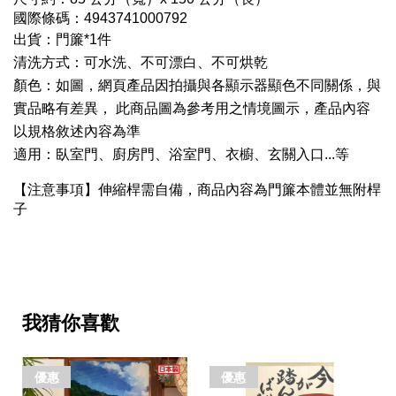
國際條碼：
4943741000792
出貨：門簾*1件
清洗方式：可水洗、不可漂白、不可烘乾
顏色：如圖，網頁產品因拍攝與各顯示器顯色不同關係，與
實品略有差異， 此商品圖為參考用之情境圖示，產品內容
以規格敘述內容為準
適用：臥室門、廚房門、浴室門、衣櫥、玄關入口...等
【注意事項】伸縮桿需自備，商品內容為門簾本體並無附桿
子
我猜你喜歡
優惠
優惠