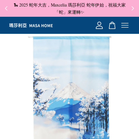
🐍 2025 蛇年大吉，Maxcelia 瑪莎利亞 蛇年伊始，祝福大家
✦ 即
☺
「蛇」來運轉✨
您的購物車目前還是空的。
繼續購物