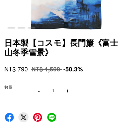
日本製【コスモ】長門簾《富士
山冬季雪景》
NT$ 790
NT$ 1,590
-50.3%
數量
-
+