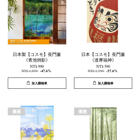
日本製【コスモ】長門簾
日本【コスモ】長門簾
《青池倒影》
《達摩福神》
NT$ 990
NT$ 590
NT$ 1,890
-47.6%
NT$ 1,390
-57.6%
加入購物車
加入購物車
優惠
優惠