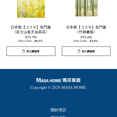
日本製【コスモ】長門簾
日本製【コスモ】長門簾
《富士山春天油菜花》
《竹林嫩葉》
NT$ 790
NT$ 890
NT$ 1,590
-50.3%
NT$ 1,890
-52.9%
加入購物車
加入購物車
Copyright © 2026 MASA HOME.
關於瑪莎