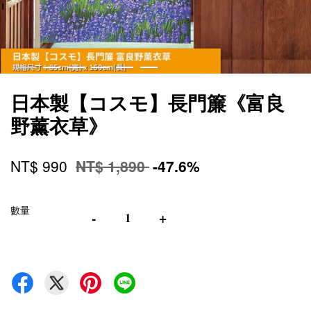
日本製【コスモ】長門簾《富良
野薰衣草》
NT$ 990
NT$ 1,890
-47.6%
數量
-
+