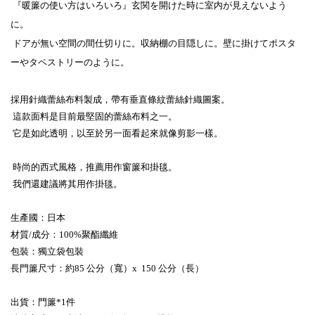
『暖簾の使い方はいろいろ』玄関を開けた時に室内が見えないよう
に。
ドアが無い空間の間仕切りに。収納棚の目隠しに。壁に掛けてポスタ
ーやタペストリーのように。
採用針織蕾絲布料製成，帶有垂直條紋蕾絲針織圖案。
這款面料是目前最堅固的蕾絲布料之一。
它是如此透明，以至於另一面看起來就像剪影一樣。
時尚的西式風格，推薦用作窗簾和掛毯。
我們還建議將其用作掛毯。
生產國：日本
材質/成分：100%聚酯纖維
包裝：獨立袋包裝
長門簾尺寸：約85 公分（寬）x 150 公分（長）
出貨：門簾*1件