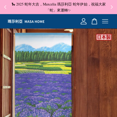
🐍 2025 蛇年大吉，Maxcelia 瑪莎利亞 蛇年伊始，祝福大家
✦ 即
☺
「蛇」來運轉✨
您的購物車目前還是空的。
繼續購物