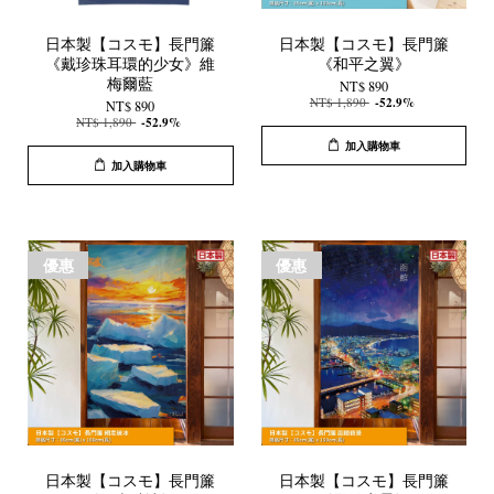
日本製【コスモ】長門簾
日本製【コスモ】長門簾
《戴珍珠耳環的少女》維
《和平之翼》
梅爾藍
NT$ 890
NT$ 1,890
-52.9%
NT$ 890
NT$ 1,890
-52.9%
加入購物車
加入購物車
優惠
優惠
日本製【コスモ】長門簾
日本製【コスモ】長門簾