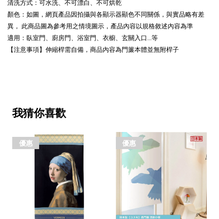
清洗方式：可水洗、不可漂白、不可烘乾
顏色：如圖，網頁產品因拍攝與各顯示器顯色不同關係，與實品略有差
異， 此商品圖為參考用之情境圖示，產品內容以規格敘述內容為準
適用：臥室門、廚房門、浴室門、衣櫥、玄關入口...等
【注意事項】伸縮桿需自備，商品內容為門簾本體並無附桿子
我猜你喜歡
優惠
優惠