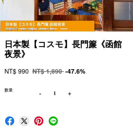
日本製【コスモ】長門簾《函館
夜景》
NT$ 990
NT$ 1,890
-47.6%
數量
-
+