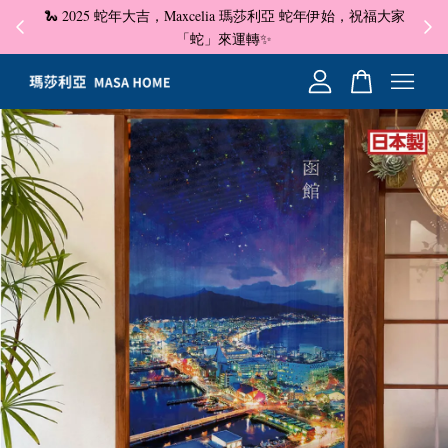
🐍 2025 蛇年大吉，Maxcelia 瑪莎利亞 蛇年伊始，祝福大家
✦ 即
☺
「蛇」來運轉✨
您的購物車目前還是空的。
繼續購物