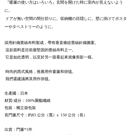
『暖簾の使い方はいろいろ』玄関を開けた時に室内が見えないよう
に。
ドアが無い空間の間仕切りに。収納棚の目隠しに。壁に掛けてポスタ
ーやタペストリーのように。
採用針織蕾絲布料製成，帶有垂直條紋蕾絲針織圖案。
這款面料是目前最堅固的蕾絲布料之一。
它是如此透明，以至於另一面看起來就像剪影一樣。
時尚的西式風格，推薦用作窗簾和掛毯。
我們還建議將其用作掛毯。
生產國：日本
材質/成分：100%聚酯纖維
包裝：獨立袋包裝
長門簾尺寸：約85 公分（寬）x 150 公分（長）
出貨：門簾*1件