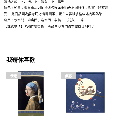
清洗方式：可水洗、不可漂白、不可烘乾
顏色：如圖，網頁產品因拍攝與各顯示器顯色不同關係，與實品略有差
異， 此商品圖為參考用之情境圖示，產品內容以規格敘述內容為準
適用：臥室門、廚房門、浴室門、衣櫥、玄關入口...等
【注意事項】伸縮桿需自備，商品內容為門簾本體並無附桿子
我猜你喜歡
優惠
優惠