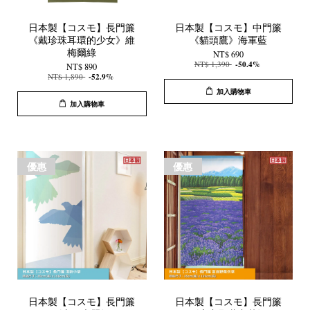
日本製【コスモ】長門簾
日本製【コスモ】中門簾
《戴珍珠耳環的少女》維
《貓頭鷹》海軍藍
梅爾綠
NT$ 690
NT$ 1,390
-50.4%
NT$ 890
NT$ 1,890
-52.9%
加入購物車
加入購物車
優惠
優惠
日本製【コスモ】長門簾
日本製【コスモ】長門簾