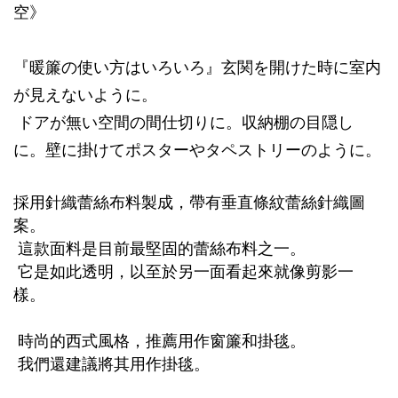
空》
『暖簾の使い方はいろいろ』玄関を開けた時に室内
が見えないように。
ドアが無い空間の間仕切りに。収納棚の目隠し
に。壁に掛けてポスターやタペストリーのように。
採用針織蕾絲布料製成，帶有垂直條紋蕾絲針織圖
案。
這款面料是目前最堅固的蕾絲布料之一。
它是如此透明，以至於另一面看起來就像剪影一
樣。
時尚的西式風格，推薦用作窗簾和掛毯。
我們還建議將其用作掛毯。