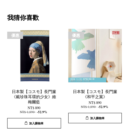
我猜你喜歡
優惠
優惠
日本製【コスモ】長門簾
日本製【コスモ】長門簾
《戴珍珠耳環的少女》維
《和平之翼》
梅爾藍
NT$ 890
NT$ 1,890
-52.9%
NT$ 890
NT$ 1,890
-52.9%
加入購物車
加入購物車