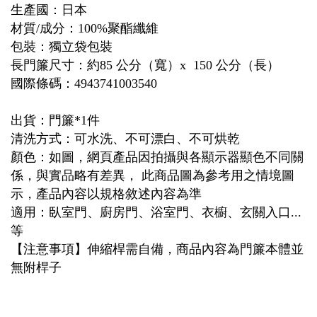
生產國：日本
材質/成分：100%聚酯纖維
包裝：獨立袋包裝
長門簾尺寸：約85 公分（寬）x 150 公分（長）
國際條碼：4943741003540
出貨：門簾*1件
清洗方式：可水洗、不可漂白、不可烘乾
顏色：如圖，網頁產品因拍攝與各顯示器顯色不同關
係，與實品略有差異， 此商品圖為參考用之情境圖
示，產品內容以規格敘述內容為準
適用：臥室門、廚房門、浴室門、衣櫥、玄關入口...
等
【注意事項】伸縮桿需自備，商品內容為門簾本體並
無附桿子