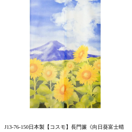
J13-76-150日本製【コスモ】長門簾《向日葵富士晴