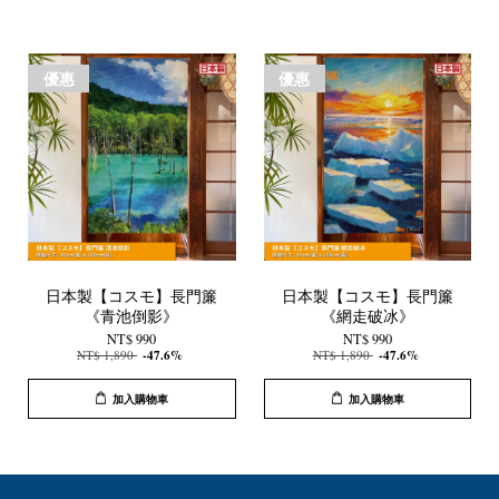
優惠
優惠
日本製【コスモ】長門簾
日本製【コスモ】長門簾
《青池倒影》
《網走破冰》
NT$ 990
NT$ 990
NT$ 1,890
-47.6%
NT$ 1,890
-47.6%
加入購物車
加入購物車