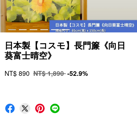
日本製【コスモ】長門簾《向日
葵富士晴空》
NT$ 890
NT$ 1,890
-52.9%