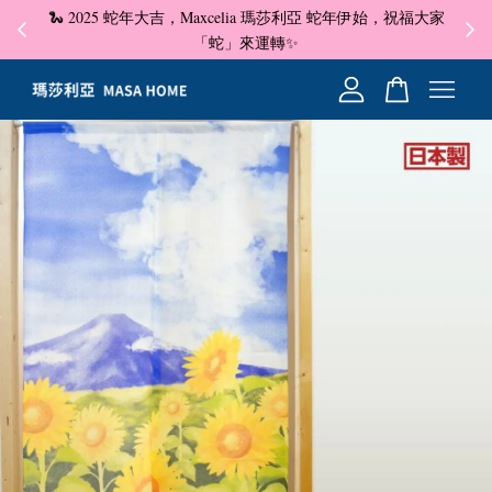
🐍 2025 蛇年大吉，Maxcelia 瑪莎利亞 蛇年伊始，祝福大家
✦ 即
☺
「蛇」來運轉✨
您的購物車目前還是空的。
繼續購物