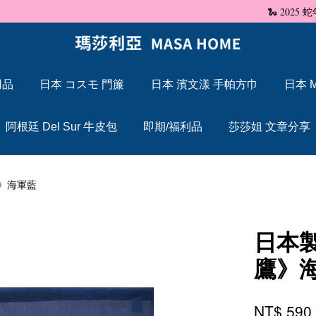
🐍 2025 蛇年大吉，Maxcelia 瑪莎利亞 蛇年伊始，祝福大家「蛇」來運轉
用品
日本 コスモ 門簾
日本 濱文漾 手帕方巾
日本 M
您的購物車目前還是空的。
阿根廷 Del Sur 牛皮包
即期/福利品
莎莎姐 文章分享
繼續購物
》海軍藍
日本
鷹》
NT$ 59