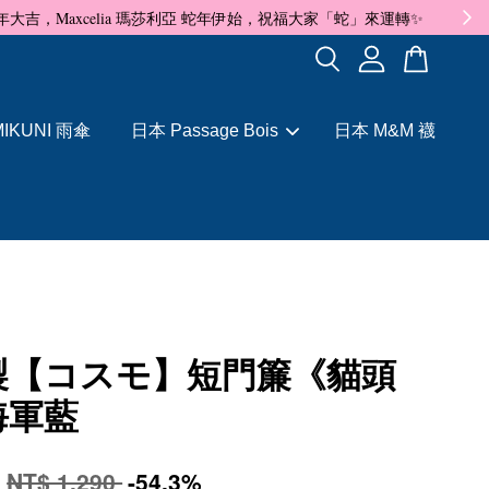
✨
IKUNI 雨傘
日本 Passage Bois
日本 M&M 襪
製【コスモ】短門簾《貓頭
海軍藍
0
NT$ 1,290
-54.3%