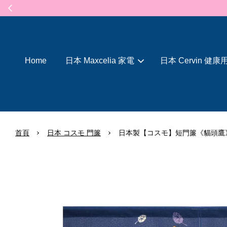
Home
日本 Maxcelia 家電
日本 Cervin 健康
›
›
首頁
日本 コスモ 門簾
日本製【コスモ】短門簾《貓頭鷹