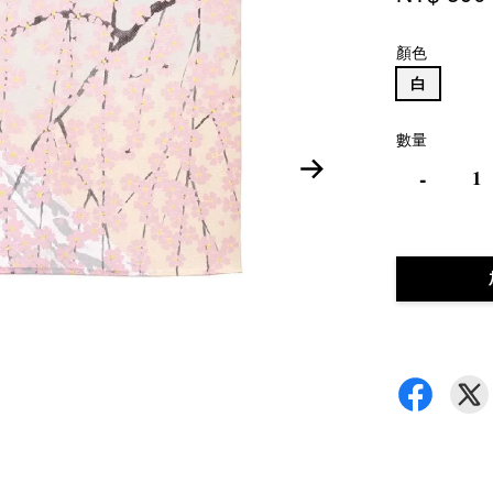
顏色
白
數量
-