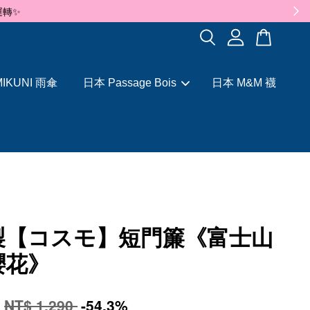
✨
IKUNI 雨傘
日本 Passage Bois
日本 M&M 襪
製【コスモ】短門簾《富士山
櫻花》
0
NT$ 1,290
-54.3%