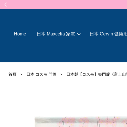
Home
日本 Maxcelia 家電
日本 Cervin 健康
›
›
首頁
日本 コスモ 門簾
日本製【コスモ】短門簾《富士山