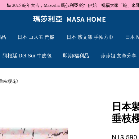
🐍 2025 蛇年大吉，Maxcelia 瑪莎利亞 蛇年伊始，祝福大家「蛇」來運轉
用品
日本 コスモ 門簾
日本 濱文漾 手帕方巾
日本 M
您的購物車目前還是空的。
阿根廷 Del Sur 牛皮包
即期/福利品
莎莎姐 文章分享
繼續購物
垂枝櫻花》
日本
垂枝
NT$ 59