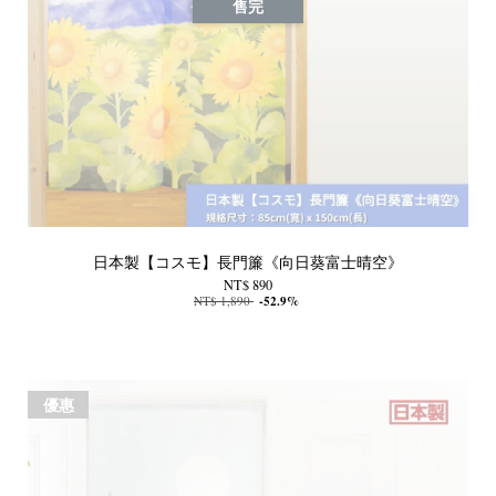
售完
日本製【コスモ】長門簾《向日葵富士晴空》
NT$ 890
NT$ 1,890
-52.9%
優惠