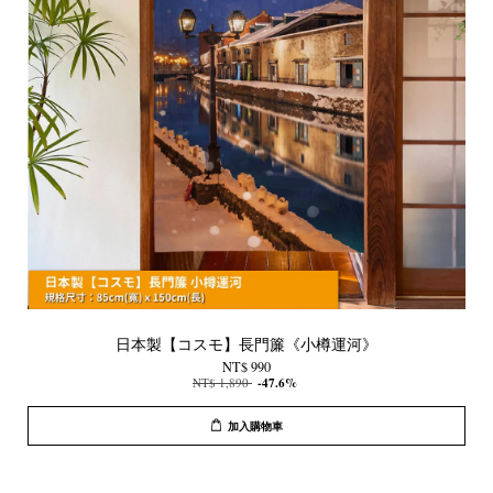
日本製【コスモ】長門簾《小樽運河》
NT$ 990
NT$ 1,890
-47.6%
加入購物車