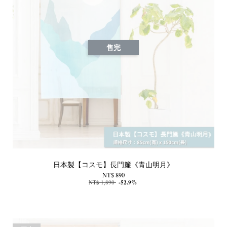
售完
日本製【コスモ】長門簾《青山明月》
NT$ 890
NT$ 1,890
-52.9%