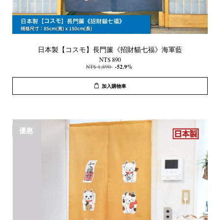
日本製【コスモ】長門簾《招財貓七福》海軍藍
NT$ 890
NT$ 1,890
-52.9%
加入購物車
優惠