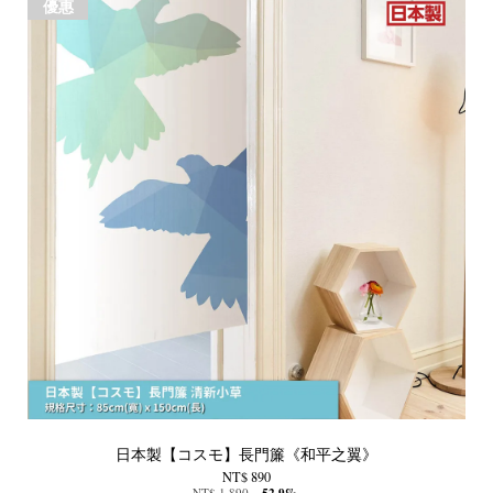
優惠
日本製【コスモ】長門簾《和平之翼》
NT$ 890
NT$ 1,890