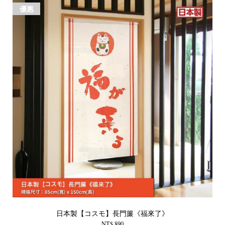
優惠
日本製【コスモ】長門簾《福來了》
NT$ 890