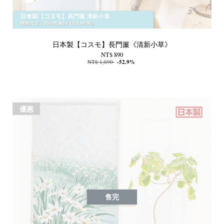
日本製【コスモ】長門簾《清新小草》
NT$ 890
NT$ 1,890
-52.9%
優惠
售完