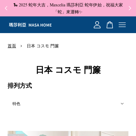
🐍 2025 蛇年大吉，Maxcelia 瑪莎利亞 蛇年伊始，祝福大家
✦ 即
☺
「蛇」來運轉✨
您的購物車目前還是空的。
›
首頁
日本 コスモ 門簾
繼續購物
日本 コスモ 門簾
排列方式