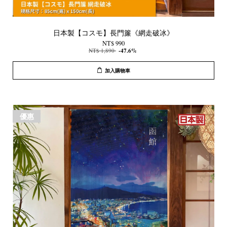
日本製【コスモ】長門簾《網走破冰》
NT$ 990
NT$ 1,890
-47.6%
加入購物車
優惠