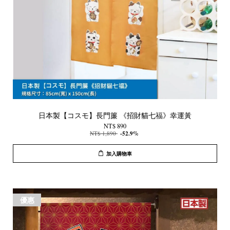
日本製【コスモ】長門簾 《招財貓七福》幸運黃
NT$ 890
NT$ 1,890
-52.9%
加入購物車
優惠