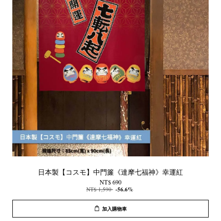
日本製【コスモ】中門簾《達摩七福神》幸運紅
NT$ 690
NT$ 1,590
-56.6%
加入購物車