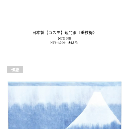
日本製【コスモ】短門簾《垂枝梅》
NT$ 590
NT$ 1,290
-54.3%
優惠