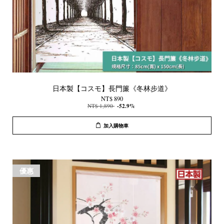
日本製【コスモ】長門簾《冬林步道》
NT$ 890
NT$ 1,890
-52.9%
加入購物車
優惠