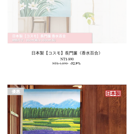
日本製【コスモ】長門簾《香水百合》
NT$ 890
NT$ 1,890
-52.9%
優惠