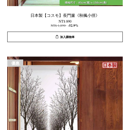
日本製【コスモ】長門簾《秋楓小徑》
NT$ 890
NT$ 1,890
-52.9%
加入購物車
優惠