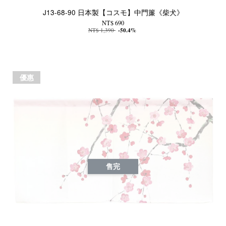
J13-68-90 日本製【コスモ】中門簾《柴犬》
NT$ 690
NT$ 1,390
-50.4%
優惠
售完