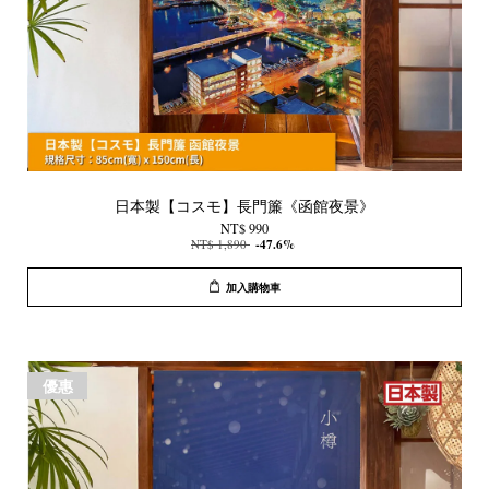
日本製【コスモ】長門簾《函館夜景》
NT$ 990
NT$ 1,890
-47.6%
加入購物車
優惠