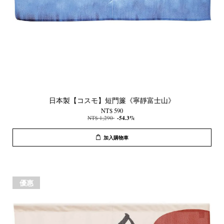
日本製【コスモ】短門簾《寧靜富士山》
NT$ 590
NT$ 1,290
-54.3%
加入購物車
優惠