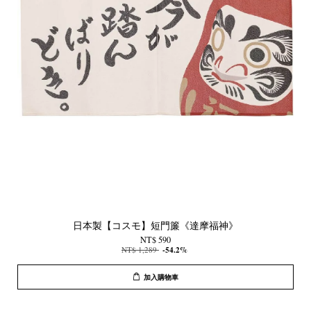
日本製【コスモ】短門簾《達摩福神》
NT$ 590
NT$ 1,289
-54.2%
加入購物車