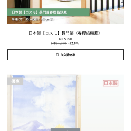
日本製【コスモ】長門簾《春櫻貓頭鷹》
NT$ 890
NT$ 1,890
-52.9%
加入購物車
優惠