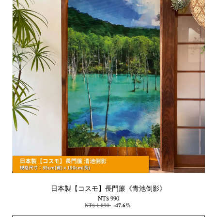
日本製【コスモ】長門簾《青池倒影》
NT$ 990
NT$ 1,890
-47.6%