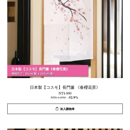
日本製【コスモ】長門簾 《春櫻花景》
NT$ 890
NT$ 1,890
-52.9%
加入購物車