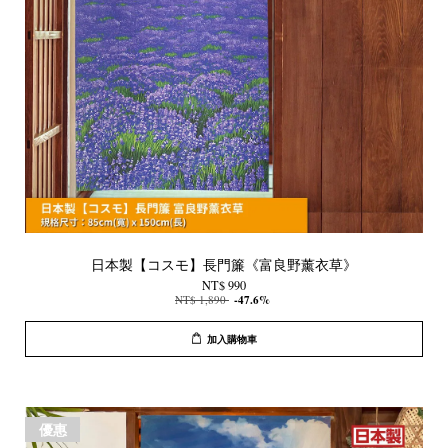
日本製【コスモ】長門簾《富良野薰衣草》
NT$ 990
NT$ 1,890
-47.6%
加入購物車
優惠