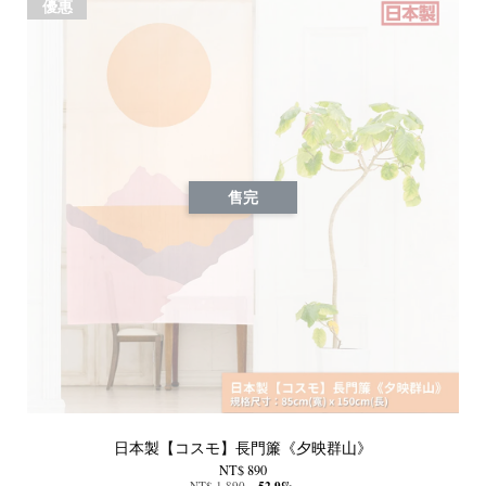
優惠
售完
日本製【コスモ】長門簾《夕映群山》
NT$ 890
NT$ 1,890