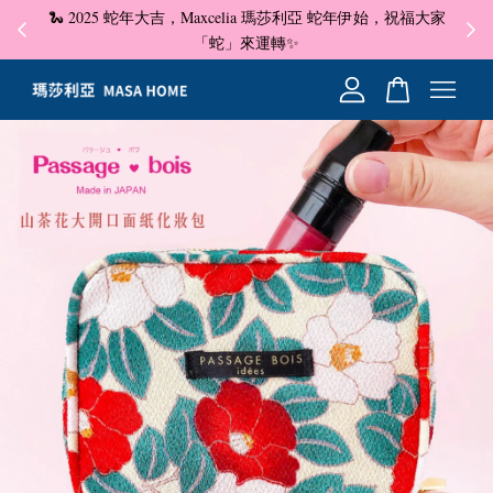
🐍 2025 蛇年大吉，Maxcelia 瑪莎利亞 蛇年伊始，祝福大家
✦ 即
☺
「蛇」來運轉✨
您的購物車目前還是空的。
繼續購物