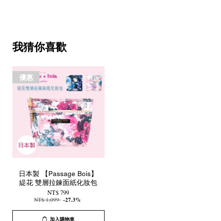
我猜你喜歡
優惠
日本製 【Passage Bois】
緹花 雙層拉鍊面紙化妝包
NT$ 799
NT$ 1,099
-27.3%
加入購物車