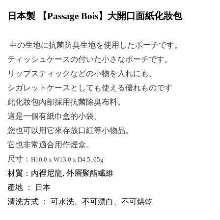
日本製 【
Passage Bois
】大開口面紙化妝包
中の生地に抗菌防臭生地を使用したポーチです。
ティッシュケースの付いた小さなポーチです。
リップスティックなどの小物を入れにも、
シガレットケースとしても使える優れものです
此化妝包內部採用抗菌除臭布料。
這是一個有紙巾盒的小袋。
您也可以用它來存放口紅等小物品。
它也非常適合用作煙盒。
尺寸：
H10.0 x W13.0 x D4.5, 65g
材質：內裡尼龍, 外層聚酯纖維
產地 ： 日本
清洗方式 ： 可水洗、不可漂白、不可烘乾