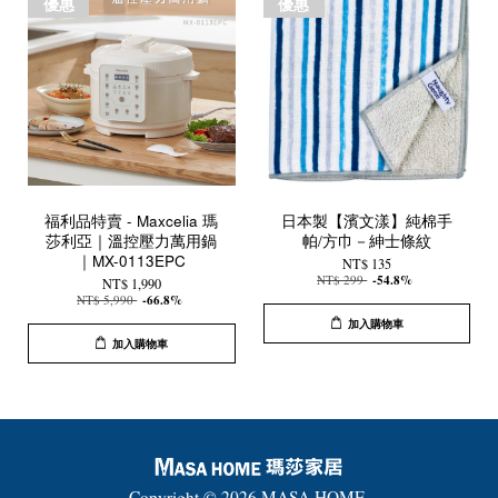
優惠
優惠
福利品特賣 - Maxcelia 瑪
日本製【濱文漾】純棉手
莎利亞｜溫控壓力萬用鍋
帕/方巾－紳士條紋
｜MX-0113EPC
NT$ 135
NT$ 299
-54.8%
NT$ 1,990
NT$ 5,990
-66.8%
加入購物車
加入購物車
Copyright © 2026 MASA HOME.