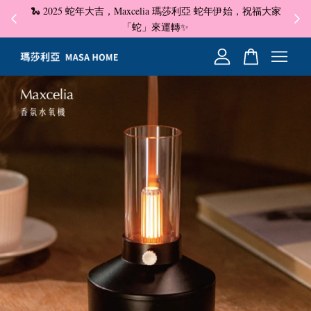
🐍 2025 蛇年大吉，Maxcelia 瑪莎利亞 蛇年伊始，祝福大家
✦ 即
☺
「蛇」來運轉✨
您的購物車目前還是空的。
繼續購物