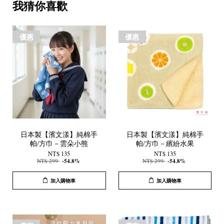
我猜你喜歡
優惠
優惠
日本製【濱文漾】純棉手
日本製【濱文漾】純棉手
帕/方巾－雲朵小熊
帕/方巾－繽紛水果
NT$ 135
NT$ 135
NT$ 299
-54.8%
NT$ 299
-54.8%
加入購物車
加入購物車