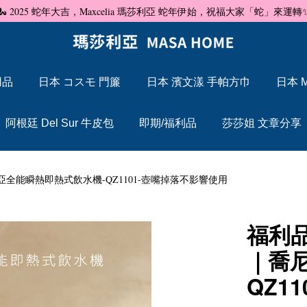
🐍 2025 蛇年大吉，Maxcelia 瑪莎利亞 蛇年伊始，祝福大家「蛇」來運轉
用品
日本 コスモ 門簾
日本 濱文漾 手帕方巾
日本 M
您的購物車目前還是空的。
阿根廷 Del Sur 牛皮包
即期/福利品
莎莎姐 文章分享
繼續購物
R ｜喬尼亞全能瞬熱即熱式飲水機-QZ1101-壺嘴掉落不影響使用
福利品特
｜喬
QZ1