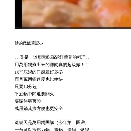
妙的做飯筆記ت
𓂃又是一道願意吃滿滿紅蘿蔔的料理𓂃
用萬用鍋煮出來的雞肉真的超級嫩！！
跟平底鍋的口感差好多🤣
而且萬用鍋速度也比較快
只要10分鐘！
平底鍋中間還要關火
要隨時顧著🥺
萬用鍋其實方便也更安全
這幾天是萬用鍋團購（今年第二團🤩）
一台可以抵壓力鍋、電鍋、湯鍋、燉鍋…