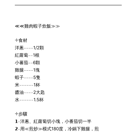
————————————————————————
≪≪雞肉蝦子炊飯≫≫
𓇬食材
洋蔥𓐄𓐄𓐄𓐄1/2顆
紅蘿蔔𓐄𓐄1根
小蕃茄𓐄𓐄6顆
雞腿𓐄𓐄𓐄𓐄1塊
蝦子𓐄𓐄𓐄𓐄5隻
米𓐄𓐄𓐄𓐄𓐄𓐄1杯
醬油𓐄𓐄𓐄𓐄2大匙
水𓐄𓐄𓐄𓐄𓐄𓐄1.5杯
𓇬步驟
𝟭𓐄洋蔥、紅蘿蔔切小塊，小番茄切一半
𝟮𓐄用≪煎炒≫模式180度，冷鍋下雞腿，煎