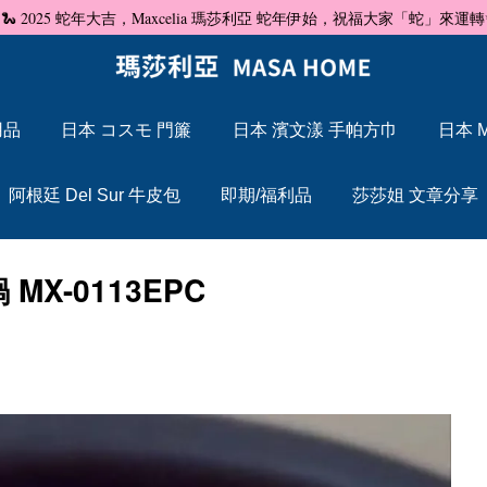
🐍 2025 蛇年大吉，Maxcelia 瑪莎利亞 蛇年伊始，祝福大家「蛇」來運轉
用品
日本 コスモ 門簾
日本 濱文漾 手帕方巾
日本 M
您的購物車目前還是空的。
阿根廷 Del Sur 牛皮包
即期/福利品
莎莎姐 文章分享
繼續購物
用鍋 MX-0113EPC