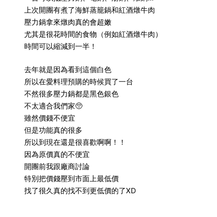
上次開團有煮了海鮮蒸籠鍋和紅酒燉牛肉
壓力鍋拿來燉肉真的會超嫩
尤其是很花時間的食物（例如紅酒燉牛肉）
時間可以縮減到一半！
去年就是因為看到這個白色
所以在愛料理預購的時候買了一台
不然很多壓力鍋都是黑色銀色
不太適合我們家🥺
雖然價錢不便宜
但是功能真的很多
所以到現在還是很喜歡啊啊！！
因為原價真的不便宜
開團前我跟廠商討論
特別把價錢壓到市面上最低價
找了很久真的找不到更低價的了XD