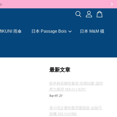
✨
IKUNI 雨傘
日本 Passage Bois
日本 M&M 襪
最新文章
藍色棉花糖咬蕃茄 吃喝玩樂-溫控
壓力萬用 MX-0113EPC
Sep 05, 23
黃小玳之愛吃愛哭愛跟路-全能巧
廚機 MX-0165BK