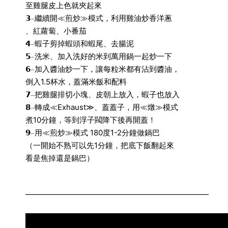
至雞腿皮上色就夾起來
𝟯𓐄繼續開≪煎炒≫模式，利用雞油炒香洋蔥
、紅蘿蔔、小番茄
𝟰𓐄蝦子剪掉蝦頭和蝦尾、去腸泥
𝟱𓐄洗米、加入洗好的米到萬用鍋一起炒一下
𝟲𓐄加入醬油炒一下，讓每粒米都有沾到醬油，
倒入1.5杯水，蓋滿米飯和配料
𝟳𓐄把雞腿排切小塊、皮朝上放入，蝦子也放入
𝟴𓐄轉成≪Exhaust≫、蓋蓋子，用≪燉≫模式
煮10分鐘，等到浮子閥降下後再開蓋！
𝟵𓐄用≪煎炒≫模式 180度1-2分鐘做鍋巴
（一開始不熟可以先1分鐘，把底下飯翻起來
看是焦掉還是鍋巴）
————————————————————————