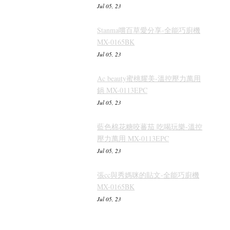
Jul 05, 23
Stanma嚐百草愛分享-全能巧廚機
MX-0165BK
Jul 05, 23
Ac beauty蜜桃耀美-溫控壓力萬用
鍋 MX-0113EPC
Jul 05, 23
藍色棉花糖咬蕃茄 吃喝玩樂-溫控
壓力萬用 MX-0113EPC
Jul 05, 23
張cc與秀媽咪的貼文-全能巧廚機
MX-0165BK
Jul 05, 23