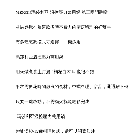
Maxcelia瑪莎利亞 溫控壓力萬用鍋 第三團開跑囉
君辰媽咪推薦這款省時不費力的廚房料理的好幫手
有多種烹調模式可選擇，一機多用
瑪莎利亞溫控壓力萬用鍋
用來燉煮養生甜湯 #枸杞白木耳 也很不錯！
平常需要花時間燉煮的食材，中式料理、甜品，通通難不倒~
只要一鍵啟動，不需顧火就能輕鬆完成
瑪莎利亞溫控壓力萬用鍋
智能溫控/12種料理模式，還可以開蓋煎炒