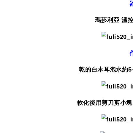
瑪莎利亞 溫控
乾的白木耳泡水約5~
軟化後用剪刀剪小塊