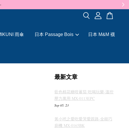
✨
IKUNI 雨傘
日本 Passage Bois
日本 M&M 襪
最新文章
藍色棉花糖咬蕃茄 吃喝玩樂-溫控
壓力萬用 MX-0113EPC
Sep 05, 23
黃小玳之愛吃愛哭愛跟路-全能巧
廚機 MX-0165BK