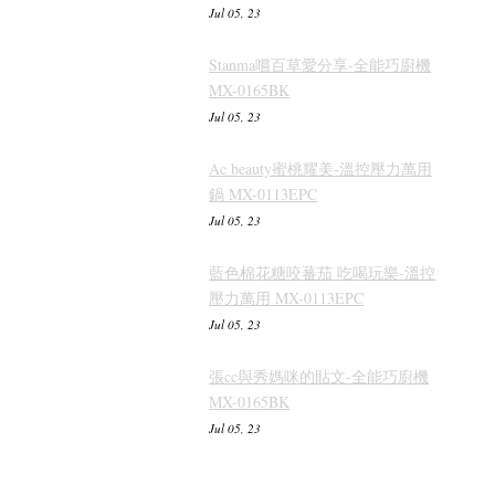
Jul 05, 23
Stanma嚐百草愛分享-全能巧廚機
MX-0165BK
Jul 05, 23
Ac beauty蜜桃耀美-溫控壓力萬用
鍋 MX-0113EPC
Jul 05, 23
藍色棉花糖咬蕃茄 吃喝玩樂-溫控
壓力萬用 MX-0113EPC
Jul 05, 23
張cc與秀媽咪的貼文-全能巧廚機
MX-0165BK
Jul 05, 23