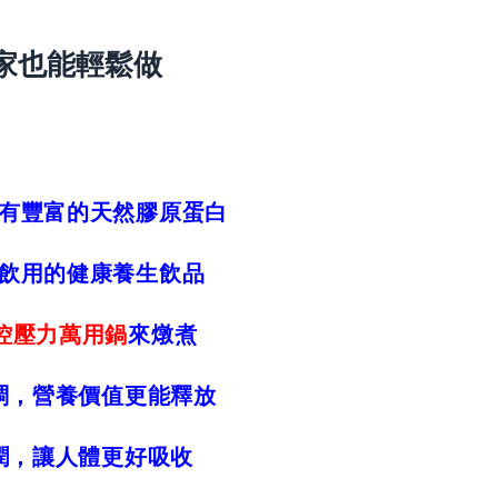
家也能輕鬆做
有豐富的天然膠原蛋白
飲用的健康養生飲品
控壓力萬用鍋
來燉煮
稠，營養價值更能釋放
潤，讓人體更好吸收