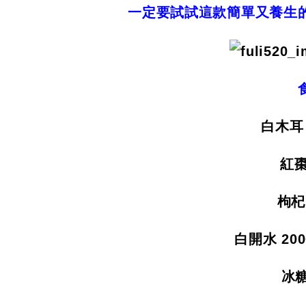
一定要試試這款簡單又養生
白木耳 
紅棗
枸杞
白開水 200
冰糖