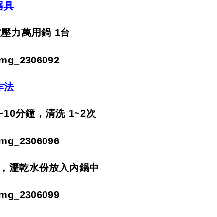
器具
壓力萬用鍋 1台
作法
10分鐘，清洗 1~2次
，瀝乾水份放入內鍋中