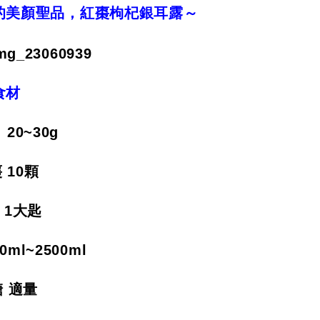
的美顏聖品，紅棗枸杞銀耳露～
食材
20~30g
 10顆
 1大匙
0ml~2500ml
 適量