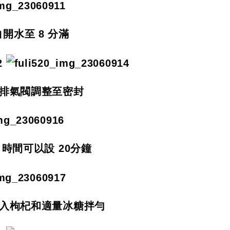
開水至 8 分滿
排氣閥調整至密封
時間可以設 20分鐘
入枸杞和適量冰糖拌勻