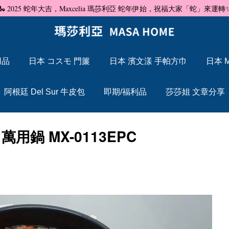
🐍 2025 蛇年大吉，Maxcelia 瑪莎利亞 蛇年伊始，祝福大家「蛇」來運轉
用品
日本 コスモ 門簾
日本 濱文漾 手帕方巾
日本 M
您的購物車目前還是空的。
阿根廷 Del Sur 牛皮包
即期/福利品
莎莎姐 文章分享
繼續購物
用鍋 MX-0113EPC