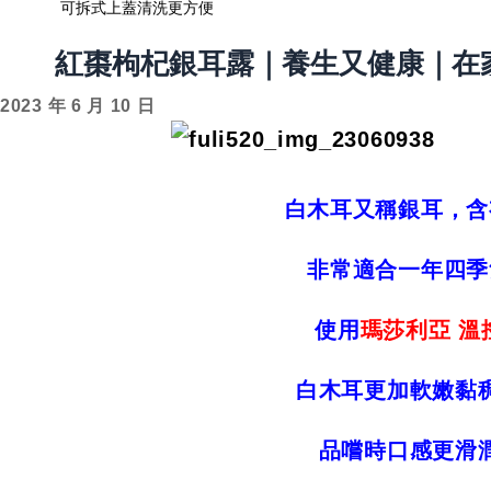
可拆式上蓋清洗更方便
紅棗枸杞銀耳露｜養生又健康｜在
白木耳又稱銀耳，含
非常適合一年四季
使用
瑪莎利亞 溫
白木耳更加軟嫩黏
品嚐時口感更滑