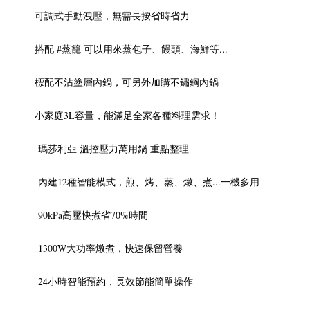
可調式手動洩壓，無需長按省時省力
搭配 #蒸籠 可以用來蒸包子、饅頭、海鮮等...
標配不沾塗層內鍋，可另外加購不鏽鋼內鍋
小家庭3L容量，能滿足全家各種料理需求！
瑪莎利亞 溫控壓力萬用鍋 重點整理
內建12種智能模式，煎、烤、蒸、燉、煮...一機多用
90kPa高壓快煮省70%時間
1300W大功率燉煮，快速保留營養
24小時智能預約，長效節能簡單操作