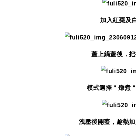
加入紅棗及白
蓋上鍋蓋後，把
模式選擇＂燉煮＂
洩壓後開蓋，趁熱加