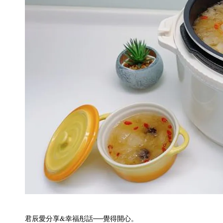
君辰愛分享&幸福彤話──覺得開心。